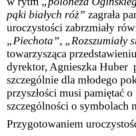
w rytm
„poloneza Ogińskie
pąki białych róż”
zagrała pa
uroczystości zabrzmiały równ
„Piechota”
,
„Rozszumiały s
towarzysząca przedstawieni
dyrektor, Agnieszka Huber p
szczególnie dla młodego po
przyszłości musi pamiętać o p
szczególności o symbolach 
Przygotowaniem uroczystości 